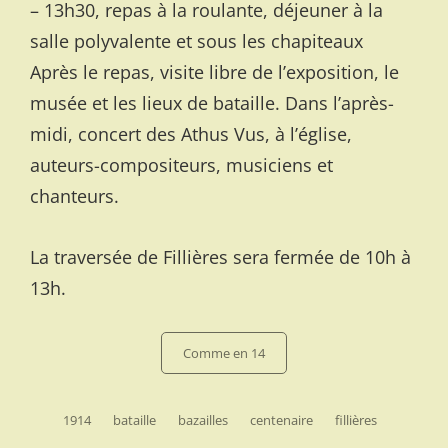
– 13h30, repas à la roulante, déjeuner à la
salle polyvalente et sous les chapiteaux
Après le repas, visite libre de l’exposition, le
musée et les lieux de bataille. Dans l’après-
midi, concert des Athus Vus, à l’église,
auteurs-compositeurs, musiciens et
chanteurs.
La traversée de Fillières sera fermée de 10h à
13h.
Categories
Comme en 14
Tags,
1914
bataille
bazailles
centenaire
fillières