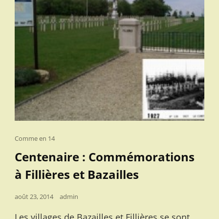
Cat
Comme en 14
Links
Centenaire : Commémorations
à Fillières et Bazailles
Posted
août 23, 2014
admin
on
Les villages de Bazailles et Fillières se sont