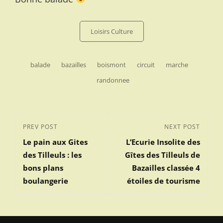
Categories
Loisirs Culture
Tags,
balade
bazailles
boismont
circuit
marche
randonnee
Navigation
Previous
PREV POST
Next
NEXT POST
de
Le pain aux Gites
L’Ecurie Insolite des
Post
Post
l’article
des Tilleuls : les
Gîtes des Tilleuls de
bons plans
Bazailles classée 4
boulangerie
étoiles de tourisme