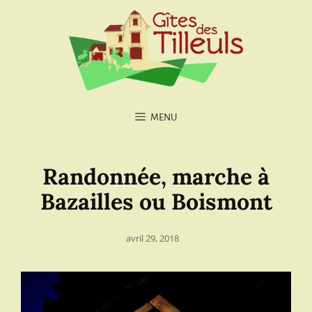
MENU
Randonnée, marche à
Bazailles ou Boismont
Posted
avril 29, 2018
on