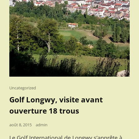
Cat
Uncategorized
Links
Golf Longwy, visite avant
ouverture 18 trous
Posted
août 8, 2015
admin
on
Le Golf International de Longwy s’apprête à