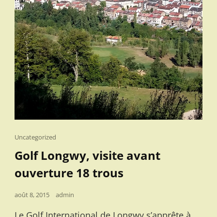
Cat
Uncategorized
Links
Golf Longwy, visite avant
ouverture 18 trous
Posted
août 8, 2015
admin
on
Le Golf International de Longwy s’apprête à