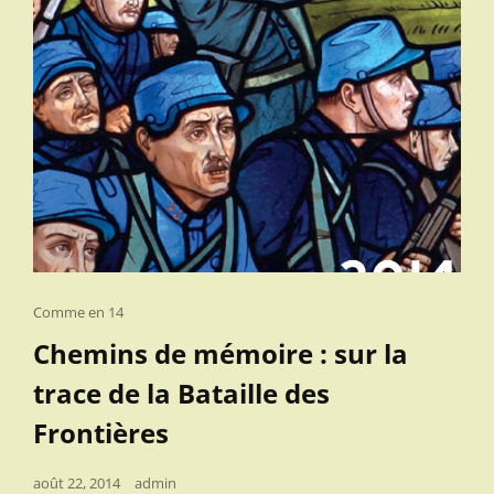
Cat
Comme en 14
Links
Chemins de mémoire : sur la
trace de la Bataille des
Frontières
Posted
août 22, 2014
admin