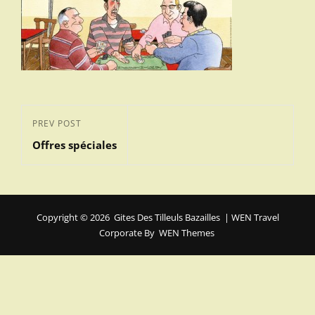
Navigation
Previous
PREV POST
de
Offres spéciales
Post
l’article
Copyright © 2026
Gites Des Tilleuls Bazailles
|
WEN Travel
Corporate By
WEN Themes