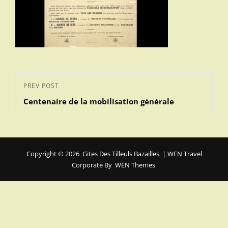
Navigation
Previous
PREV POST
de
Centenaire de la mobilisation générale
Post
l’article
Copyright © 2026
Gites Des Tilleuls Bazailles
|
WEN Travel
Corporate By
WEN Themes